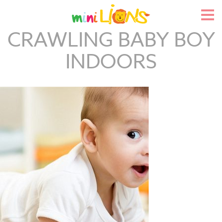
Skip
to
Pri
content
Me
CRAWLING BABY BOY
INDOORS