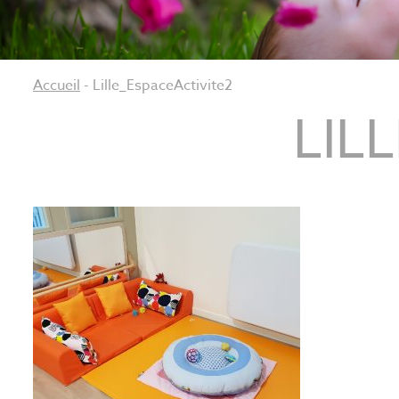
Accueil
-
Lille_EspaceActivite2
LIL